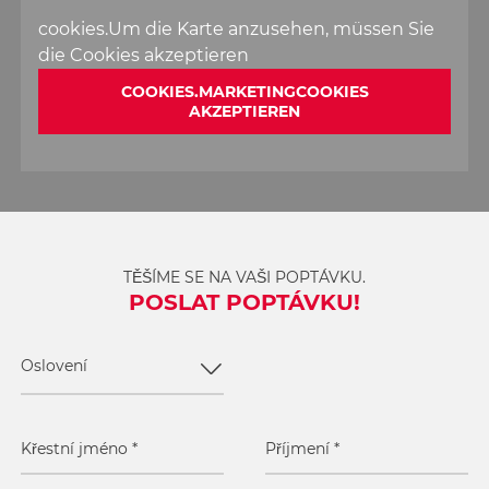
cookies.Um die Karte anzusehen, müssen Sie
die Cookies akzeptieren
COOKIES.MARKETINGCOOKIES
AKZEPTIEREN
TĚŠÍME SE NA VAŠI POPTÁVKU.
POSLAT POPTÁVKU!
Oslovení
Křestní jméno
*
Příjmení
*