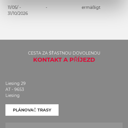
11/05/ -
-
ermäßigt
31/10/2026
CESTA ZA ŠŤASTNOU DOVOLENOU
KONTAKT A PŘÍJEZD
Liesing 29
AT - 9653
Liesing
PLÁNOVAČ TRASY