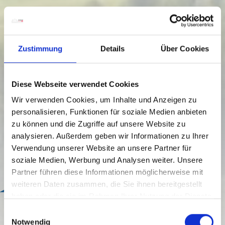
Zustimmung
Details
Über Cookies
Diese Webseite verwendet Cookies
Wir verwenden Cookies, um Inhalte und Anzeigen zu
personalisieren, Funktionen für soziale Medien anbieten
zu können und die Zugriffe auf unsere Website zu
analysieren. Außerdem geben wir Informationen zu Ihrer
Verwendung unserer Website an unsere Partner für
soziale Medien, Werbung und Analysen weiter. Unsere
Partner führen diese Informationen möglicherweise mit
weiteren Daten zusammen, die Sie ihnen bereitgestellt
Bonus
haben oder die sie im Rahmen Ihrer Nutzung der Dienste
ERLEBNISRAUM LESACHTAL
gesammelt haben.
E
Notwendig
i