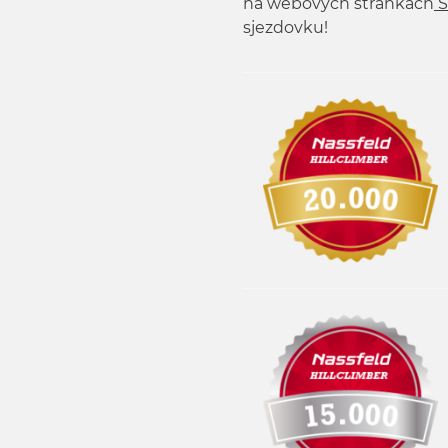
na webových stránkách
S
sjezdovku!