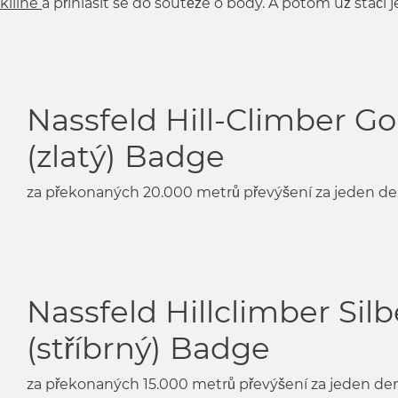
kiline
a přihlásit se do soutěže o body. A potom už stačí 
Nassfeld Hill-Climber Go
(zlatý)
Badge
za překonaných 20.000 metrů převýšení za jeden de
Nassfeld Hillclimber Silb
(stříbrný)
Badge
za překonaných 15.000 metrů převýšení za jeden de