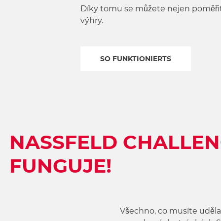
w
Díky tomu se můžete nejen poměřit s
a
výhry.
h
l
SO FUNKTIONIERTS
NASSFELD CHALLENG
FUNGUJE!
Všechno, co musíte udělat