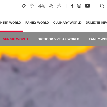
INTER WORLD
(AKTUÁLNÍ STRÁNKA)
FAMILY WORLD
CULINARY WORLD
DŮLEŽITÉ IN
SUN SKI WORLD
OUTDOOR & RELAX WORLD
FAMILY WO
Lanovky a vleky
Sjezdovky
Ceny skipasů
Hity našich sjezdovek
Lyžařské chaty a