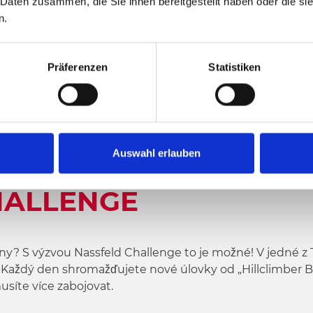
 Daten zusammen, die Sie ihnen bereitgestellt haben oder die s
n.
LLENGE
Präferenzen
Statistiken
Auswahl erlauben
HALLENGE
ny? S výzvou Nassfeld Challenge to je možné! V jedné z 
. Každý den shromažďujete nové úlovky od „Hillclimber 
usíte více zabojovat.