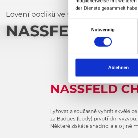
möglicherweise mit weiteren
der Dienste gesammelt habe
Lovení bodíků ve sněhu
E
NASSFELD CHA
Notwendig
i
n
w
i
l
l
Ablehnen
i
g
NASSFELD C
u
n
g
s
Lyžovat a současně vyhrát skvělé ce
a
za Badges (body) prvotřídní výzvou
u
Některé získáte snadno, ale o jiné m
s