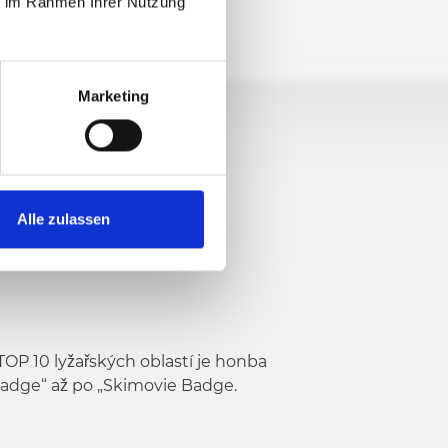
ie im Rahmen Ihrer Nutzung
Marketing
Alle zulassen
TOP 10 lyžařských oblastí je honba
Badge“ až po „Skimovie Badge.