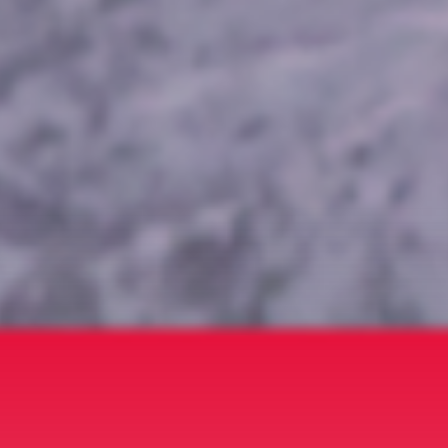
restaurace na
sjezdovkách
Skipanorama
Lyže a servis
Hlediska a fotografické
body
Skiline