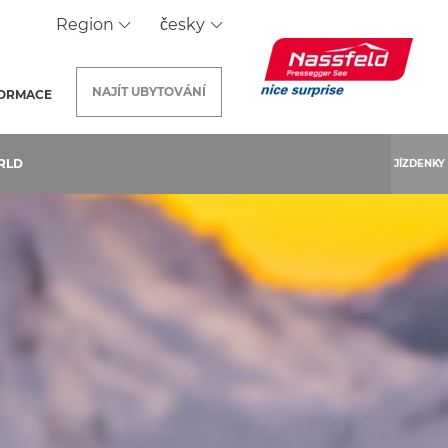
Region
česky
NAJÍT
UBYTOVÁNÍ
FORMACE
RLD
JÍZDENKY