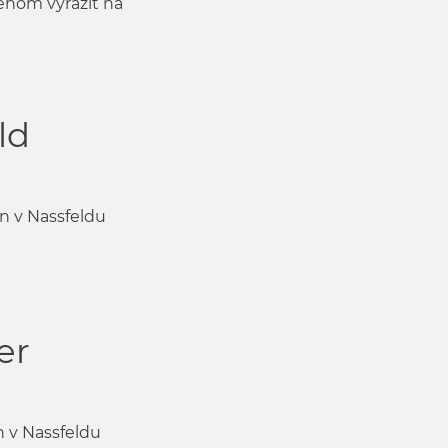
jenom vyrazit na
ld
n v Nassfeldu
er
n v Nassfeldu