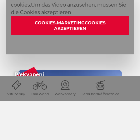
cookies.Um das Video anzusehen, müssen Sie
die Cookies akzeptieren
COOKIES.MARKETINGCOOKIES
AKZEPTIEREN
Překvapení
Vstupenky
Trail World
Webkamery
Letní horská železnice