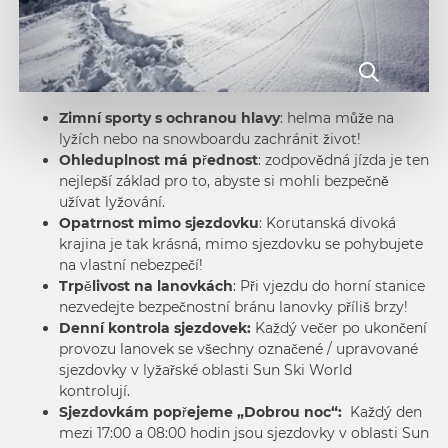
Zimní sporty s ochranou hlavy
: helma může na
lyžích nebo na snowboardu zachránit život!
Ohleduplnost má přednost
: zodpovědná jízda je ten
nejlepší základ pro to, abyste si mohli bezpečně
užívat lyžování.
Opatrnost mimo sjezdovku
: Korutanská divoká
krajina je tak krásná, mimo sjezdovku se pohybujete
na vlastní nebezpečí!
Trpělivost na lanovkách
: Při vjezdu do horní stanice
nezvedejte bezpečnostní bránu lanovky příliš brzy!
Denní kontrola sjezdovek:
Každý večer po ukončení
provozu lanovek se všechny označené / upravované
sjezdovky v lyžařské oblasti Sun Ski World
kontrolují.
Sjezdovkám popřejeme „Dobrou noc“:
Každý den
mezi 17:00 a 08:00 hodin jsou sjezdovky v oblasti Sun