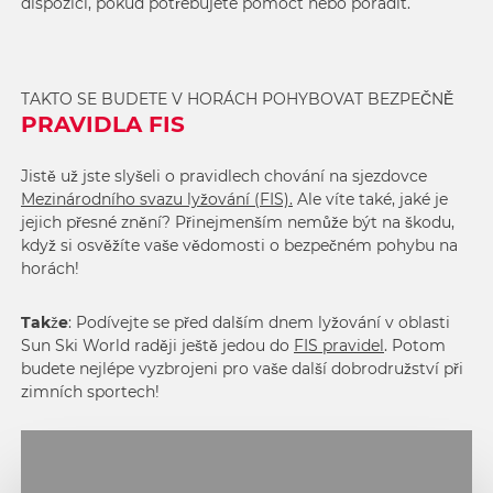
dispozici, pokud potřebujete pomoct nebo poradit.
TAKTO SE BUDETE V HORÁCH POHYBOVAT BEZPEČNĚ
PRAVIDLA FIS
Jistě už jste slyšeli o pravidlech chování na sjezdovce
Mezinárodního svazu lyžování (FIS).
Ale víte také, jaké je
jejich přesné znění? Přinejmenším nemůže být na škodu,
když si osvěžíte vaše vědomosti o bezpečném pohybu na
horách!
Takže
: Podívejte se před dalším dnem lyžování v oblasti
Sun Ski World raději ještě jedou do
FIS pravidel
. Potom
budete nejlépe vyzbrojeni pro vaše další dobrodružství při
zimních sportech!