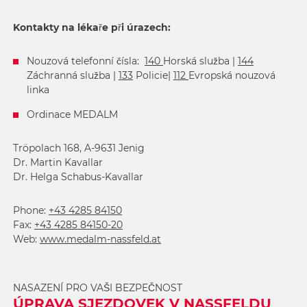
Kontakty na lékaře při úrazech:
Nouzová telefonní čísla:
140
Horská služba |
144
Záchranná služba |
133
Policie|
112
Evropská nouzová
linka
Ordinace MEDALM
Tröpolach 168, A-9631 Jenig
Dr. Martin Kavallar
Dr. Helga Schabus-Kavallar
Phone:
+43 4285 84150
Fax:
+43 4285 84150-20
Web:
www.medalm-nassfeld.at
NASAZENÍ PRO VAŠI BEZPEČNOST
ÚPRAVA SJEZDOVEK V NASSFELDU