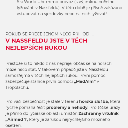
Ski World Uhr mimo provoz (s výjimkou nočního
lyžování v Nassfeldu). V této době je přísně zakázáno
vstupovat na sjezdovky nebo na nich lyžovat!
POKUD SE PŘECE JENOM NĚCO PŘIHODÍ …
V NASSFELDU JSTE V TĚCH
NEJLEPŠÍCH RUKOU
Přestože si to nikdo z nás nepřeje, občas se na horách
může něco stát. V takovém případě jste v Nassfeldu
samozřejmě v těch nejlepších rukou. První pomoc
zabezpečuje stanice první pomoci
„MedAlm“
v
Tröpolachu.
Pro vaši bezpečnost je stále v terénu
horská služba
, která
rychle pomáhá řešit
problémy a nehody
. Pro těžké úrazy
je přímo do lyžařské oblasti umístěn
Záchranný vrtulník
„Airmed 1
“, který je zárukou nejrychlejšího možného
ošetření.