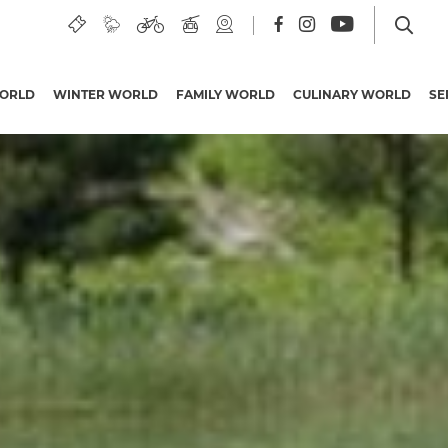
ORLD
WINTER WORLD
FAMILY WORLD
CULINARY WORLD
SE