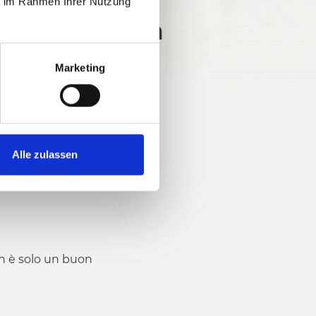
ie im Rahmen Ihrer Nutzung
m
5951 hm
Marketing
Alle zulassen
on è solo un buon