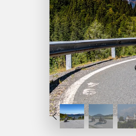
1
2
1
3
2
4