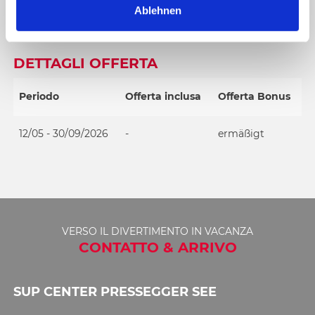
Ablehnen
( 3 Boards zeitgleich )
h
l
DETTAGLI OFFERTA
Periodo
Offerta inclusa
Offerta Bonus
12/05 - 30/09/2026
-
ermäßigt
VERSO IL DIVERTIMENTO IN VACANZA
CONTATTO & ARRIVO
SUP CENTER PRESSEGGER SEE