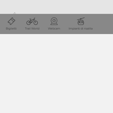
Biglietti
Trail World
Webcam
Impianti di risalita
Punto di arrivo
La destinazione turistica di Nassfeld
Pressegger See si trova in Carinzia/Austria,
direttamente sul confine con l’Italia.