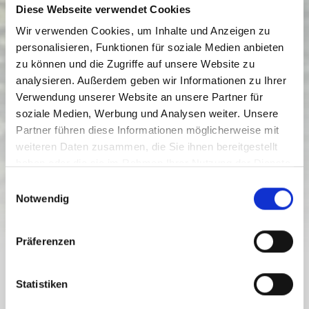
Diese Webseite verwendet Cookies
Wir verwenden Cookies, um Inhalte und Anzeigen zu
personalisieren, Funktionen für soziale Medien anbieten
zu können und die Zugriffe auf unsere Website zu
analysieren. Außerdem geben wir Informationen zu Ihrer
Verwendung unserer Website an unsere Partner für
soziale Medien, Werbung und Analysen weiter. Unsere
LS_W11 "RAUNA ROUND"
Partner führen diese Informationen möglicherweise mit
weiteren Daten zusammen, die Sie ihnen bereitgestellt
Moeilijkheidsgraad:
moeilijk
haben oder die sie im Rahmen Ihrer Nutzung der Dienste
gesammelt haben.
7.7 km
1.3 h
931 hm
1076 hm
E
Afstand
Duur
Laagste punt
Hoogste punt
Notwendig
i
145 hm
145 hm
n
w
Präferenzen
i
l
TOUR.WYSIWYG.PRETITLE
l
Statistiken
LS_W11 "RAUNA ROUND"
i