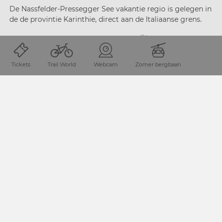
De Nassfelder-Pressegger See vakantie regio is gelegen in
de de provintie Karinthie, direct aan de Italiaanse grens.
Tickets
Trail World
Webcam
Zomer bergbaan
REIS PLANNEN