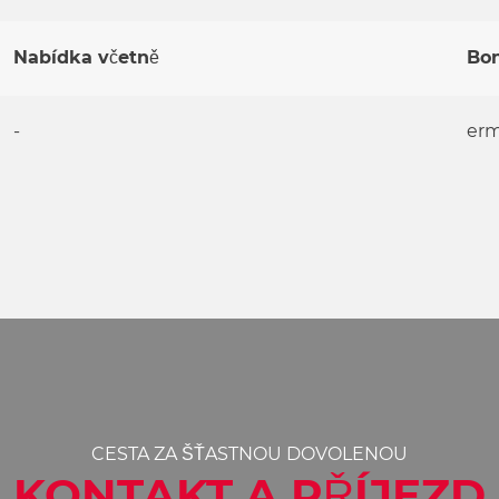
Nabídka včetně
Bo
-
erm
CESTA ZA ŠŤASTNOU DOVOLENOU
KONTAKT A PŘÍJEZD