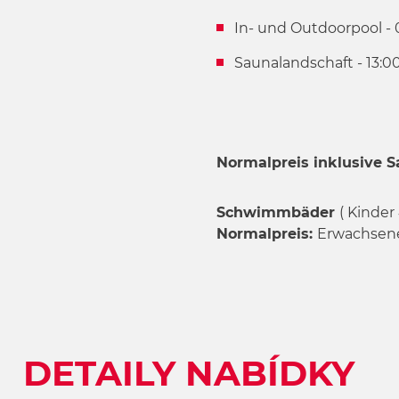
w
In- und Outdoorpool - 
a
h
Saunalandschaft - 13:00
l
Normalpreis inklusive S
Schwimmbäder
( Kinder 
Normalpreis:
Erwachsene: 
DETAILY NABÍDKY