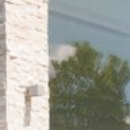
Cestování na motorce v
Korutanech