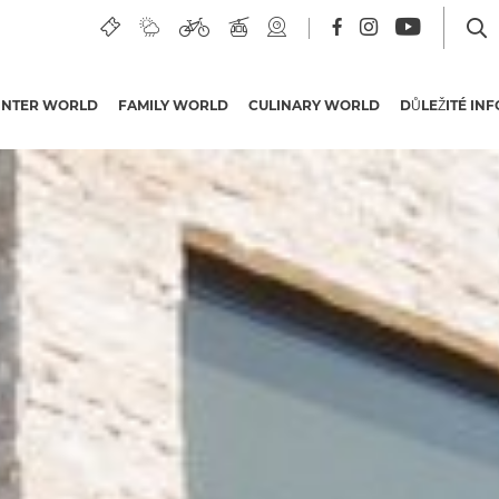
INTER WORLD
FAMILY WORLD
CULINARY WORLD
DŮLEŽITÉ IN
Hotely a další ubytování
v oblasti Nassfeld
Skupinové výlety
Nabídky dovolené
Nabídky plné zážitků
Karty pro hosty
Iniciativa v Korutanech