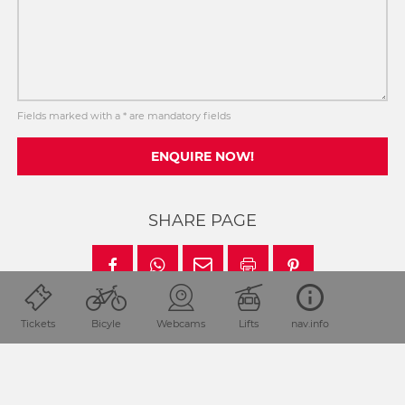
Fields marked with a * are mandatory fields
ENQUIRE NOW!
SHARE PAGE
Tickets
Bicyle
Webcams
Lifts
nav.info