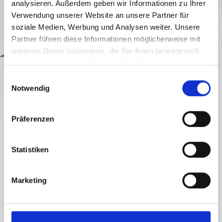
analysieren. Außerdem geben wir Informationen zu Ihrer
Verwendung unserer Website an unsere Partner für
soziale Medien, Werbung und Analysen weiter. Unsere
Partner führen diese Informationen möglicherweise mit
weiteren Daten zusammen, die Sie ihnen bereitgestellt
Bonus
haben oder die sie im Rahmen Ihrer Nutzung der Dienste
ALPINSPA
gesammelt haben.
E
Notwendig
i
open
n
w
Präferenzen
i
l
DETAILS
l
Statistiken
WELLNESS ZWISCHEN DEN ALPEN
i
g
Marketing
Tiefenentspannung mit Panorama- und Lichtspiel-Sauna,
u
Salzgrotte, Infrarotkabine uvm. Outdoor-Pool,
n
Naturschwimmteich und ein Hallenbad für jedes Wetter.
g
s