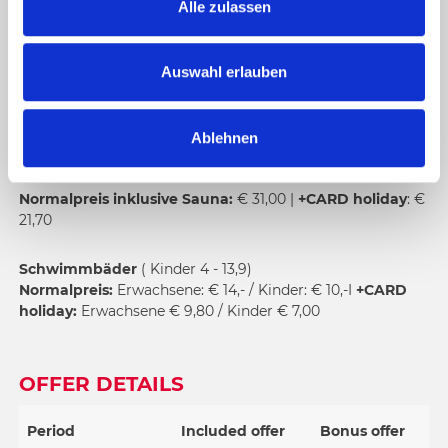
Alle zulassen
Geöffnet:
a
u
In- und Outdoorpool - 08:00 - 20:00 Uhr
s
Auswahl erlauben
w
Saunalandschaft - 13:00 - 20:00 Uhr
a
Ablehnen
h
l
Normalpreis inklusive Sauna:
€ 31,00 |
+CARD holiday
: €
21,70
Schwimmbäder
( Kinder 4 - 13,9)
Normalpreis:
Erwachsene: € 14,- / Kinder: € 10,-I
+CARD
holiday:
Erwachsene € 9,80 / Kinder € 7,00
OFFER DETAILS
Period
Included offer
Bonus offer