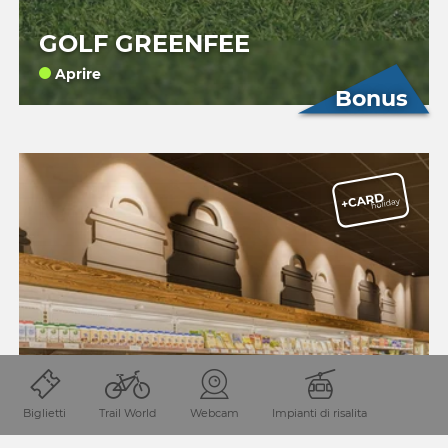
GOLF GREENFEE
Aprire
Bonus
Biglietti
Trail World
Webcam
Impianti di risalita