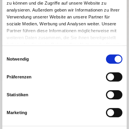
zu können und die Zugriffe auf unsere Website zu
analysieren. Außerdem geben wir Informationen zu Ihrer
Verwendung unserer Website an unsere Partner für
soziale Medien, Werbung und Analysen weiter. Unsere
Partner führen diese Informationen möglicherweise mit
weiteren Daten zusammen, die Sie ihnen bereitgestellt
haben oder die sie im Rahmen Ihrer Nutzung der Dienste
gesammelt haben.
E
Notwendig
i
n
w
Präferenzen
i
l
I TUOI VANTAGGI SENZA LIMITI
l
Statistiken
+CARD HOLIDAY
i
g
Marketing
u
Con la „+CARD holiday“ gratuita (ottenibile con
n
pernottamenti in una delle oltre 155 strutture associate