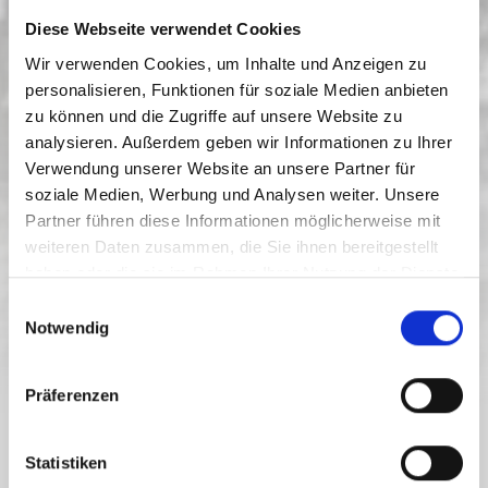
Diese Webseite verwendet Cookies
Wir verwenden Cookies, um Inhalte und Anzeigen zu
personalisieren, Funktionen für soziale Medien anbieten
zu können und die Zugriffe auf unsere Website zu
analysieren. Außerdem geben wir Informationen zu Ihrer
Verwendung unserer Website an unsere Partner für
soziale Medien, Werbung und Analysen weiter. Unsere
KL_N1 NORBERT SCHLUGA
Partner führen diese Informationen möglicherweise mit
weiteren Daten zusammen, die Sie ihnen bereitgestellt
Moeilijkheidsgraad:
gemiddeld
haben oder die sie im Rahmen Ihrer Nutzung der Dienste
3.5 km
2 h
615 hm
1034 hm
gesammelt haben.
E
Afstand
Duur
Laagste punt
Hoogste punt
Notwendig
i
450 hm
450 hm
n
w
Präferenzen
i
l
TOUR.WYSIWYG.PRETITLE
l
Statistiken
KL_N1 NORBERT SCHLUGA