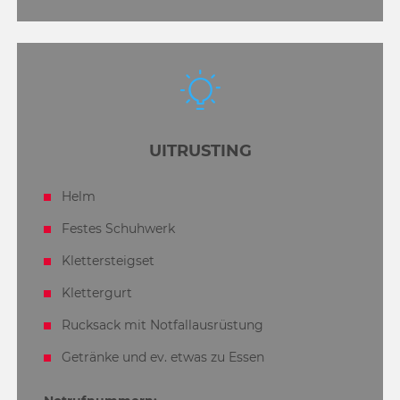
UITRUSTING
Helm
Festes Schuhwerk
Klettersteigset
Klettergurt
Rucksack mit Notfallausrüstung
Getränke und ev. etwas zu Essen