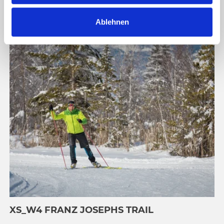
a
Ablehnen
h
l
XS_W4 FRANZ JOSEPHS TRAIL