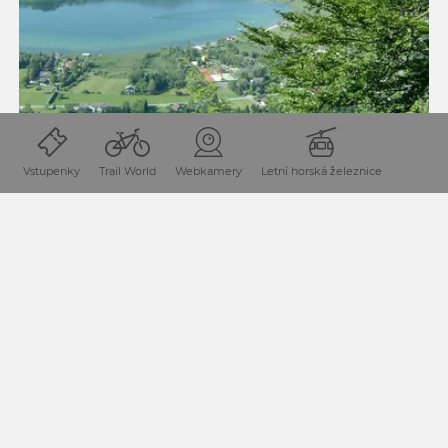
Vstupenky
Trail World
Webkamery
Letní horská železnice
ZANKEL GROTTO - MOTHER OF GOD ROCK
- KHÜNBURG RUIN
Trasa: 7.3 km
395 m
převýšení
doba trvání: 3.1 h
395 m
převýšení
Almost the entire path runs through the forest except the
part around the Mother of God Rock. The trail to the
Seeblickfelsen viewpoint is the most difficult and
strenuous part; afterwards there are no challenging