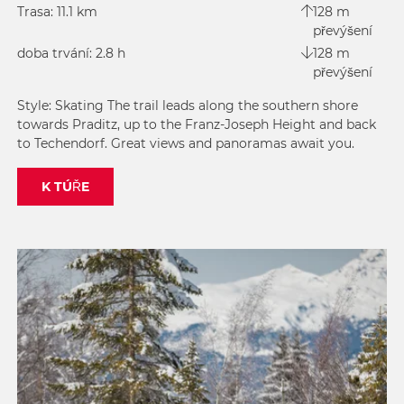
Trasa: 11.1 km
128 m
převýšení
doba trvání: 2.8 h
128 m
převýšení
Style: Skating The trail leads along the southern shore
towards Praditz, up to the Franz-Joseph Height and back
to Techendorf. Great views and panoramas await you.
K TÚŘE