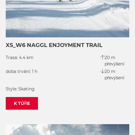
XS_W6 NAGGL ENJOYMENT TRAIL
Trasa: 4.4 km
20 m
převýšení
doba trvání: 1 h
20 m
převýšení
Style: Skating
K TÚŘE