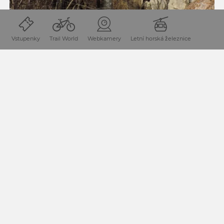
Vstupenky
Trail World
Webkamery
Letní horská železnice
ZUCHENGRABEN - WATERFALL
Trasa: 1.6 km
150 m
převýšení
doba trvání: 1.3 h
150 m
převýšení
The stream over the Zuchen Waterfall flows only during
snowmelt or after heavy rainfall, then the channel that has
carved the water into the rock is a thin, long jet. However,
the rock formation is impressive at any time of the year.
The last...
K TÚŘE