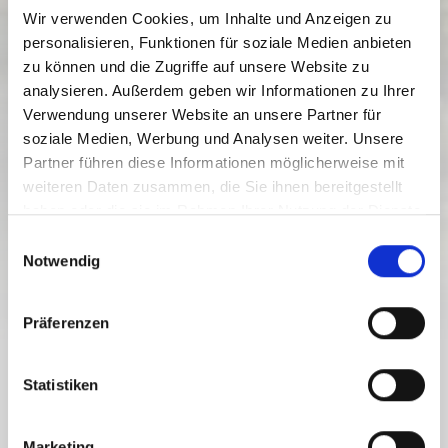
Wir verwenden Cookies, um Inhalte und Anzeigen zu
personalisieren, Funktionen für soziale Medien anbieten
zu können und die Zugriffe auf unsere Website zu
analysieren. Außerdem geben wir Informationen zu Ihrer
Verwendung unserer Website an unsere Partner für
soziale Medien, Werbung und Analysen weiter. Unsere
Partner führen diese Informationen möglicherweise mit
weiteren Daten zusammen, die Sie ihnen bereitgestellt
haben oder die sie im Rahmen Ihrer Nutzung der Dienste
gesammelt haben.
TOURS
E
Notwendig
i
n
w
Präferenzen
i
l
NASSFELD-PRESSEGGER SEE KRAJ
l
Statistiken
VŠECHNY TURNAJE V RÁMCI
i
g
Marketing