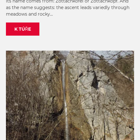
its name comes from: Zottachkofel or Zottachkopf. And
as the name suggests: the ascent leads variedly through
meadows and rocky...
K TÚŘE