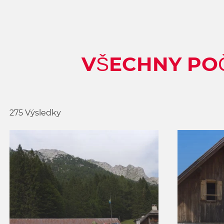
w
a
h
l
VŠECHNY POČ
275 Výsledky