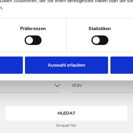
A SALAŠE V
 Daten zusammen, die Sie ihnen bereitgestellt haben oder die s
n.
ELD-
E
Präferenzen
Statistiken
Auswahl erlauben
stav
HLEDAT
Smazat filtr