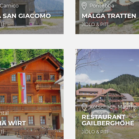
 Carnico
Pontebba
 SAN GIACOMO
MALGA TRATTEN
TÍ
JÍDLO & PITÍ
Kötschach-Mauthe
htal
RESTAURANT
A WIRT
GAILBERGHÖHE
TÍ
JÍDLO & PITÍ