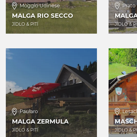
Moggio Udinese
Prato
MALGA RIO SECCO
MALGA
JÍDLO & PITÍ
JÍDLO & PI
Paularo
Lesac
MALGA ZERMULA
MASCH
JÍDLO & PITÍ
JÍDLO & PI