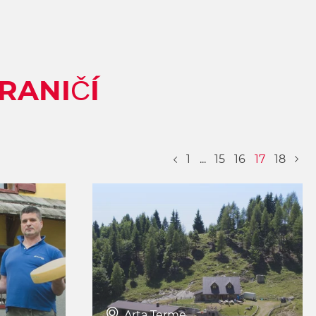
RANIČÍ
1
...
15
16
17
(Aktuální
18
Page Previous
Next
Arta Terme