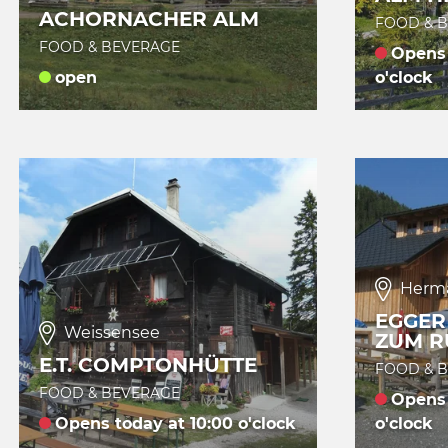
ACHORNACHER ALM
FOOD & 
FOOD & BEVERAGE
Opens 
open
o'clock
Herm
EGGER
Weissensee
ZUM R
E.T. COMPTONHÜTTE
FOOD & 
FOOD & BEVERAGE
Opens 
Opens today at 10:00 o'clock
o'clock