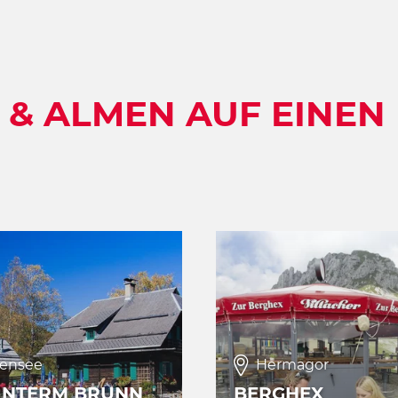
 & ALMEN AUF EINEN 
ensee
Hermagor
INTERM BRUNN
BERGHEX