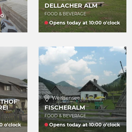
DELLACHER ALM
FOOD & BEVERAGE
00
Opens today at 10:00 o'clock
Weissensee
STHOF
REI
FISCHERALM
FOOD & BEVERAGE
0 o'clock
Opens today at 10:00 o'clock