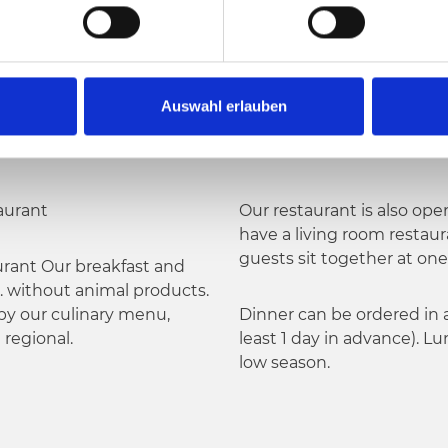
Auswahl erlauben
aurant
Our restaurant is also op
have a living room restaur
guests sit together at one 
urant Our breakfast and
e. without animal products.
 by our culinary menu,
Dinner can be ordered in 
regional.
least 1 day in advance). Lu
low season.