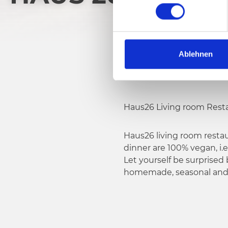
n
w
i
l
l
Ablehnen
i
g
u
n
Haus26 Living room Rest
g
s
Haus26 living room resta
a
dinner are 100% vegan, i.
u
Let yourself be surprised
s
homemade, seasonal and 
w
a
h
l