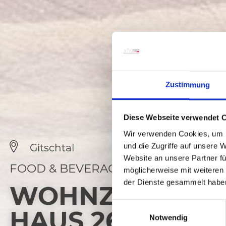
Zustimmung
Diese Webseite verwendet 
Wir verwenden Cookies, um I
und die Zugriffe auf unsere 
Gitschtal
Website an unsere Partner fü
FOOD & BEVERAGE
möglicherweise mit weiteren
der Dienste gesammelt habe
WOHNZIMMER-
E
HAUS 26
Notwendig
i