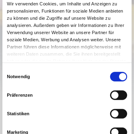
Wir verwenden Cookies, um Inhalte und Anzeigen zu
personalisieren, Funktionen für soziale Medien anbieten
zu können und die Zugriffe auf unsere Website zu
analysieren. Außerdem geben wir Informationen zu Ihrer
Hermagor
Verwendung unserer Website an unsere Partner für
13.06. - 10.09.2026
soziale Medien, Werbung und Analysen weiter. Unsere
Montags bis sonntags
Partner führen diese Informationen möglicherweise mit
09:00
-
17:00
weiteren Daten zusammen, die Sie ihnen bereitgestellt
haben oder die sie im Rahmen Ihrer Nutzung der Dienste
ESSEN & TRINKEN
ALMGASTHOF TRESSDORFER ALM
gesammelt haben.
E
Notwendig
i
offen
n
w
Präferenzen
i
l
l
Statistiken
Der Gasthof liegt direkt bei der Mittelstation des
i
Millennium-Express. Wir verwöhnen euch gerne mit guter
g
österreichischer Küche mit regionalen Produkten.
Marketing