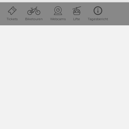
Tickets
Biketouren
Webcams
Lifte
Tagesbericht
Lage & Anreise
Die Urlaubsdestination Nassfeld-Pressegger See liegt in
Kärnten / Österreich direkt an der Grenze zu Italien.