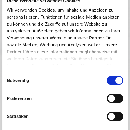
Diese Webseite verwendet Cookies
Wir verwenden Cookies, um Inhalte und Anzeigen zu
personalisieren, Funktionen für soziale Medien anbieten
zu können und die Zugriffe auf unsere Website zu
analysieren. Außerdem geben wir Informationen zu Ihrer
Verwendung unserer Website an unsere Partner für
soziale Medien, Werbung und Analysen weiter. Unsere
Partner führen diese Informationen möglicherweise mit
weiteren Daten zusammen, die Sie ihnen bereitgestellt
haben oder die sie im Rahmen Ihrer Nutzung der Dienste
gesammelt haben.
E
Notwendig
i
n
w
Präferenzen
i
l
FEINSTER POWDER IM KÄRNTNER BACKCOUNTRY
l
Statistiken
ERLEBNIS TIEFSCHNEE AM NASSFELD
i