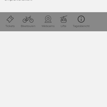
Tickets
Biketouren
Webcams
Lifte
Tagesbericht
WETTER &
LAWINENGEFAHR
SKITOUREN