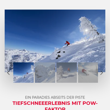
1
2
1
3
2
4
3
5
4
EIN PARADIES ABSEITS DER PISTE
6
5
TIEFSCHNEEERLEBNIS MIT POW-
6
FAKTOR