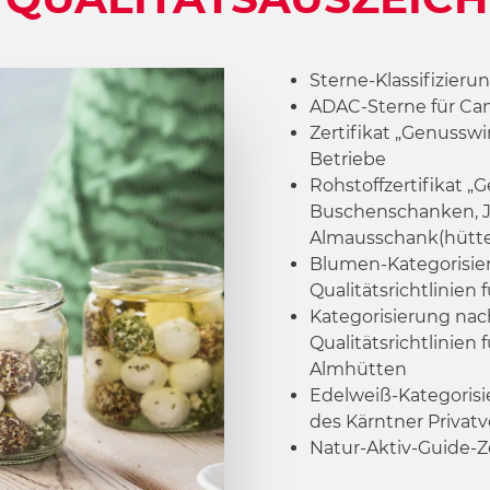
Sterne-Klassifizier
ADAC-Sterne für Ca
Zertifikat „Genusswi
Betriebe
Rohstoffzertifikat „
Buschenschanken, J
Almausschank(hütt
Blumen-Kategorisie
Qualitätsrichtlinien
Kategorisierung nac
Qualitätsrichtlinien f
Almhütten
Edelweiß-Kategorisi
des Kärntner Privat
Natur-Aktiv-Guide-Ze