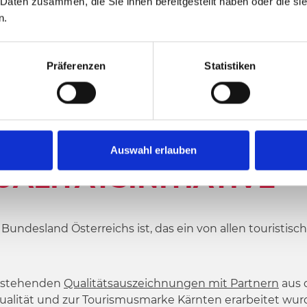
 Daten zusammen, die Sie ihnen bereitgestellt haben oder die s
n.
Präferenzen
Statistiken
GION NASSFELD-PRESSEGGER SEE
Auswahl erlauben
ALITÄTSINITIATIVE
e Bundesland Österreichs ist, das ein von allen tourist
bestehenden
Qualitätsauszeichnungen mit Partnern
aus 
alität und zur Tourismusmarke Kärnten erarbeitet wurd