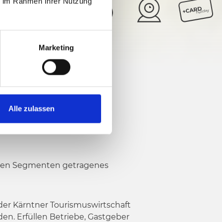
ie im Rahmen Ihrer Nutzung
24°
5/6
Marketing
Alle zulassen
ischen Segmenten getragenes
der Kärntner Tourismuswirtschaft
en. Erfüllen Betriebe, Gastgeber