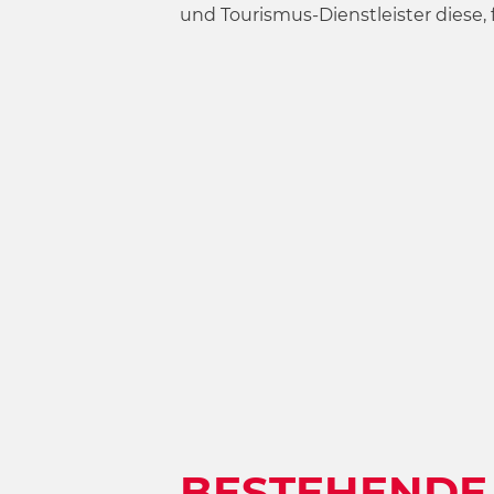
w
und Tourismus-Dienstleister diese,
a
h
l
BESTEHENDE