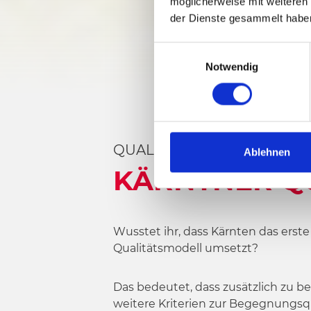
möglicherweise mit weiteren
der Dienste gesammelt habe
E
Notwendig
i
n
w
i
l
QUALITÄTSZEIT IN DER RE
l
Ablehnen
i
KÄRNTNER QU
g
u
n
Wusstet ihr, dass Kärnten das erst
g
Qualitätsmodell umsetzt?
s
a
u
Das bedeutet, dass zusätzlich zu 
s
weitere Kriterien zur Begegnungsqu