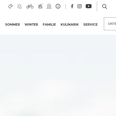
UNT
SOMMER
WINTER
FAMILIE
KULINARIK
SERVICE
Unterkünfte am Nassfeld
Urlaubsangebote
Nassfeld Merchandise
Erlebnisangebote
Bonuskarten
Kärntner
Qualitätsinitiative