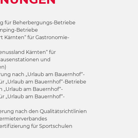
ung für Beherbergungs-Betriebe
mping-Betriebe
rt Kärnten“ für Gastronomie-
Genussland Kärnten“ für
ausenstationen und
en)
rung nach „Urlaub am Bauernhof“-
 für „Urlaub am Bauernhof“-Betriebe
h „Urlaub am Bauernhof“-
ür „
Urlaub am Bauernhof
“-
erung nach den Qualitätsrichtlinien
vermieterverbandes
rtifizierung für Sportschulen