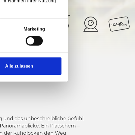
ie im Rahmen Ihrer Nutzung
Marketing
16°
5/6
Alle zulassen
g und das unbeschreibliche Gefühl,
Panoramablicke. Ein Plätschern –
ten der Kuhglocken den Weg