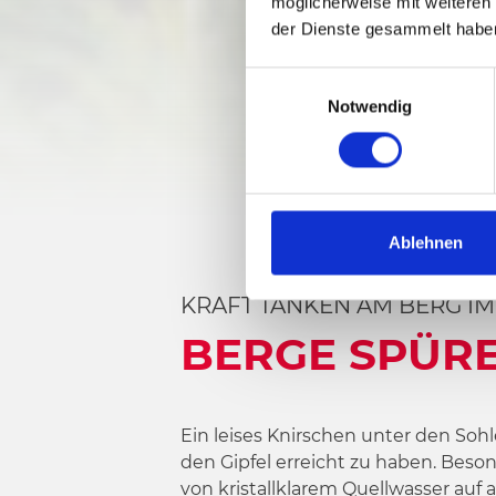
möglicherweise mit weiteren
der Dienste gesammelt habe
E
Notwendig
i
n
w
i
l
l
Ablehnen
i
g
KRAFT TANKEN AM BERG I
u
BERGE SPÜR
n
g
s
a
Ein leises Knirschen unter den Soh
u
den Gipfel erreicht zu haben. Beso
s
von kristallklarem Quellwasser au