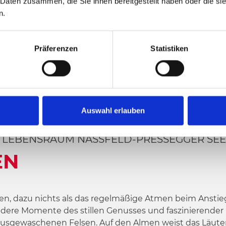
 Daten zusammen, die Sie ihnen bereitgestellt haben oder die s
n.
Präferenzen
Statistiken
Auswahl erlauben
M LEBENSRAUM NASSFELD-PRESSEGGER SEE
EN
len, dazu nichts als das regelmäßige Atmen beim Anstie
ndere Momente des stillen Genusses und faszinierender 
f ausgewaschenen Felsen. Auf den Almen weist das Läu