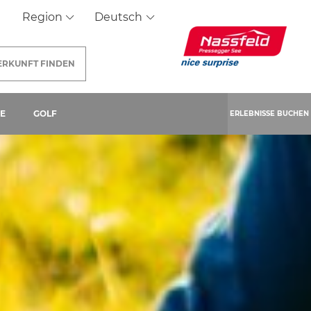
Region
Deutsch
ERKUNFT
FINDEN
IE
GOLF
ERLEBNISSE BUCHEN