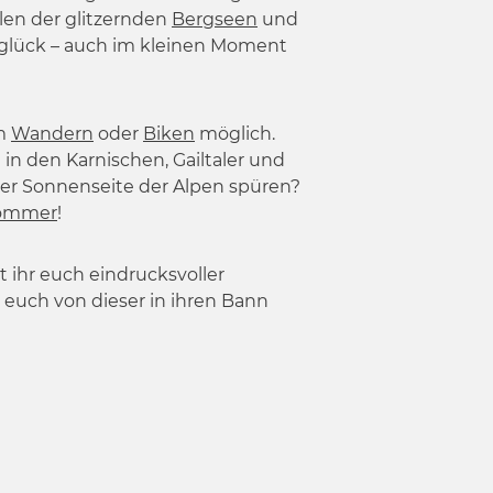
llen der glitzernden
Bergseen
und
gglück – auch im kleinen Moment
im
Wandern
oder
Biken
möglich.
in den Karnischen, Gailtaler und
 der Sonnenseite der Alpen spüren?
ommer
!
ihr euch eindrucksvoller
euch von dieser in ihren Bann