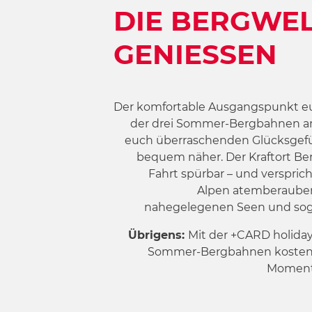
DIE BERGWEL
GENIESSEN
Der komfortable Ausgangspunkt eur
der drei
Sommer-Bergbahnen
a
euch überraschenden Glücksgefüh
bequem näher. Der Kraftort Berg
Fahrt spürbar – und verspric
Alpen atemberauben
nahegelegenen Seen und sogar
Übrigens:
Mit der
+CARD holida
Sommer-Bergbahnen kostenf
Momente