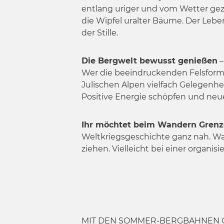
w
entlang uriger und vom Wetter geze
a
die Wipfel uralter Bäume. Der Le
h
der Stille.
l
Die Bergwelt bewusst genießen
–
Wer die beeindruckenden Felsformat
Julischen Alpen vielfach Gelegenhei
Positive Energie schöpfen und neue
Ihr möchtet beim Wandern Grenz
Weltkriegsgeschichte ganz nah. Wa
ziehen. Vielleicht bei einer organi
MIT DEN SOMMER-BERGBAHNEN 