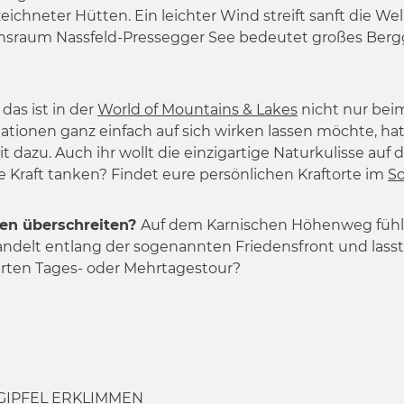
ichneter Hütten. Ein leichter Wind streift sanft die We
bensraum Nassfeld-Pressegger See bedeutet großes Ber
 das ist in der
World of Mountains & Lakes
nicht nur be
ionen ganz einfach auf sich wirken lassen möchte, hat 
t dazu. Auch ihr wollt die einzigartige Naturkulisse auf
 Kraft tanken? Findet eure persönlichen Kraftorte im
S
en überschreiten?
Auf dem Karnischen Höhenweg fühlt 
ndelt entlang der sogenannten Friedensfront und lasst 
sierten Tages- oder Mehrtagestour?
GIPFEL ERKLIMMEN