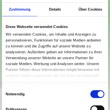
Zustimmung
Details
Über Cookies
Diese Webseite verwendet Cookies
Weissensee
Wir verwenden Cookies, um Inhalte und Anzeigen zu
01.04.2025 - 31.12.2028
personalisieren, Funktionen für soziale Medien anbieten
Samstags
zu können und die Zugriffe auf unsere Website zu
08:00
-
09:00
analysieren. Außerdem geben wir Informationen zu Ihrer
Donnerstags
Verwendung unserer Website an unsere Partner für
10:00
-
12:00
soziale Medien, Werbung und Analysen weiter. Unsere
Montags
Partner führen diese Informationen möglicherweise mit
11:00
-
12:00
weiteren Daten zusammen, die Sie ihnen bereitgestellt
haben oder die sie im Rahmen Ihrer Nutzung der Dienste
INFRASTRUKTUR
ALTSTOFFSAMMELZENTRUM
gesammelt haben.
E
Notwendig
i
n
geschlossen
w
Präferenzen