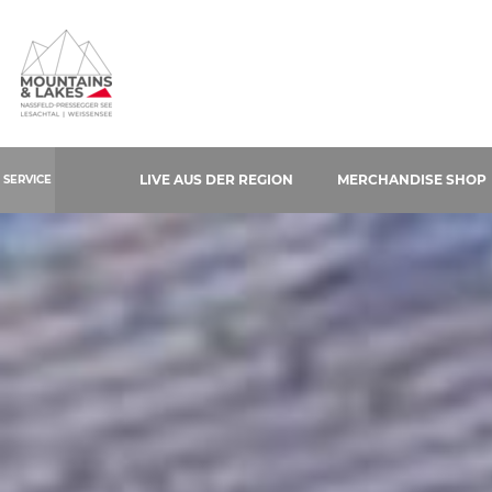
Table Of Content
Impressionen Bäckerei Janschitz
Kontakt & Anreise
Buchen
Navigation überspringen
Zum Hauptcontent
Zur Hauptnavigation springen
LIVE AUS DER REGION
MERCHANDISE SHOP
SERVICE