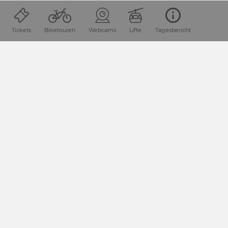
Tickets
Biketouren
Webcams
Lifte
Tagesbericht
Lage & Anreise
Die Urlaubsdestination Nassfeld-Pressegger See liegt in
Kärnten / Österreich direkt an der Grenze zu Italien.