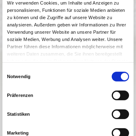
Wir verwenden Cookies, um Inhalte und Anzeigen zu
personalisieren, Funktionen für soziale Medien anbieten
zu können und die Zugriffe auf unsere Website zu
St. Stefan
analysieren. Außerdem geben wir Informationen zu Ihrer
01.07. - 31.08.2026
Verwendung unserer Website an unsere Partner für
Montags bis sonntags
soziale Medien, Werbung und Analysen weiter. Unsere
09:00
-
19:00
Partner führen diese Informationen möglicherweise mit
weiteren Daten zusammen, die Sie ihnen bereitgestellt
SPORT & FREIZEIT
ERLEBNIS-NATURBAD
haben oder die sie im Rahmen Ihrer Nutzung der Dienste
VORDERBERG
gesammelt haben.
E
Notwendig
i
offen
n
w
Präferenzen
i
l
l
Statistiken
Sehr familienfreundliche und übersichtliche Anlage
i
(getrenntes Kinderbecken). Schöner Kinderspielplatz und
g
diverse Sportmöglichkeiten. Barrierefreier Zugang zum
Marketing
u