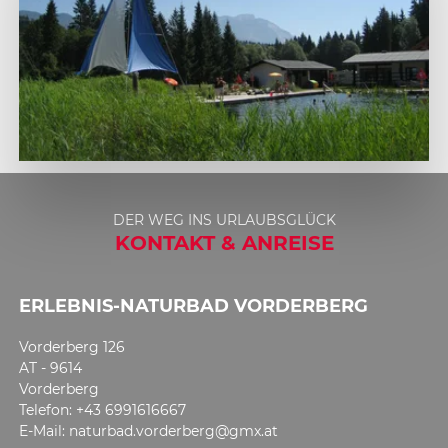
1
2
DER WEG INS URLAUBSGLÜCK
KONTAKT & ANREISE
ERLEBNIS-NATURBAD VORDERBERG
Vorderberg 126
AT - 9614
Vorderberg
Telefon: +43 6991616667
E-Mail: naturbad.vorderberg@gmx.at