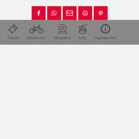
Tickets
Biketouren
Webcams
Lifte
Tagesbericht
Lage & Anreise
Die Urlaubsdestination Nassfeld-Pressegger See liegt in
Kärnten / Österreich direkt an der Grenze zu Italien.