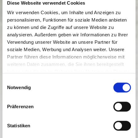
Diese Webseite verwendet Cookies
Wir verwenden Cookies, um Inhalte und Anzeigen zu
personalisieren, Funktionen für soziale Medien anbieten
zu können und die Zugriffe auf unsere Website zu
analysieren. Außerdem geben wir Informationen zu Ihrer
Verwendung unserer Website an unsere Partner für
soziale Medien, Werbung und Analysen weiter. Unsere
Partner führen diese Informationen möglicherweise mit
Kötschach-Mauthen
weiteren Daten zusammen, die Sie ihnen bereitgestellt
haben oder die sie im Rahmen Ihrer Nutzung der Dienste
SEHENSWÜRDIGKEITEN
FREILICHTMUSEUM D.
gesammelt haben.
E
GEBIRGSKRIEGES
Notwendig
i
n
w
Präferenzen
i
l
l
Statistiken
Freilichtmuseum im österreichisch-italienischen
i
Grenzgebiet: Erwandern Sie restaurierte Stellungen,