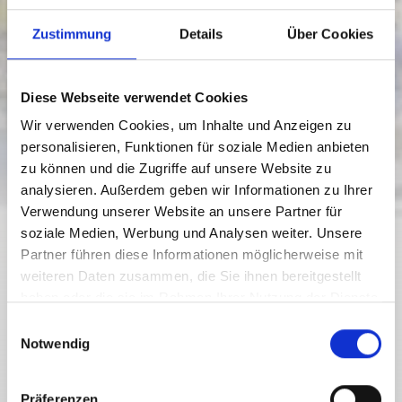
Zustimmung
Details
Über Cookies
Diese Webseite verwendet Cookies
Wir verwenden Cookies, um Inhalte und Anzeigen zu
personalisieren, Funktionen für soziale Medien anbieten
zu können und die Zugriffe auf unsere Website zu
analysieren. Außerdem geben wir Informationen zu Ihrer
Verwendung unserer Website an unsere Partner für
soziale Medien, Werbung und Analysen weiter. Unsere
Partner führen diese Informationen möglicherweise mit
weiteren Daten zusammen, die Sie ihnen bereitgestellt
haben oder die sie im Rahmen Ihrer Nutzung der Dienste
Weissensee
gesammelt haben.
E
INFRASTRUKTUR
Notwendig
JUWELIER ALOIS EBENBERGER
i
n
w
Präferenzen