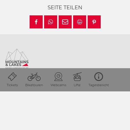
SEITE TEILEN
Lage & Anreise
Tickets
Biketouren
Webcams
Lifte
Tagesbericht
Die Urlaubsdestination Nassfeld-Pressegger See liegt in
Kärnten / Österreich direkt an der Grenze zu Italien.