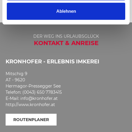
viele andere wertvolle Bienenprodukte.
a
Ablehnen
h
l
DER WEG INS URLAUBSGLÜCK
KONTAKT & ANREISE
KRONHOFER - ERLEBNIS IMKEREI
Mitschig 9
AT - 9620
Hermagor-Pressegger See
Telefon: (0043) 650 7783415
E-Mail: info@kronhofer.at
http://www.kronhofer.at
ROUTENPLANER