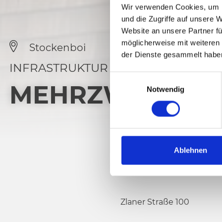
Wir verwenden Cookies, um I
und die Zugriffe auf unsere 
Website an unsere Partner fü
möglicherweise mit weiteren
Stockenboi
der Dienste gesammelt habe
INFRASTRUKTUR
E
MEHRZWECKHA
Notwendig
i
n
w
i
l
l
Ablehnen
i
g
u
n
Zlaner Straße 100
g
s