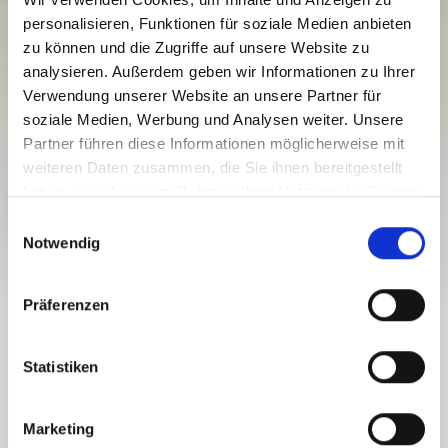
personalisieren, Funktionen für soziale Medien anbieten
zu können und die Zugriffe auf unsere Website zu
analysieren. Außerdem geben wir Informationen zu Ihrer
Gitschtal
Verwendung unserer Website an unsere Partner für
24.06. - 30.09.2026
soziale Medien, Werbung und Analysen weiter. Unsere
Mittwochs bis sonntags
Partner führen diese Informationen möglicherweise mit
09:30
-
18:00
weiteren Daten zusammen, die Sie ihnen bereitgestellt
haben oder die sie im Rahmen Ihrer Nutzung der Dienste
ESSEN & TRINKEN
MÖSELALM
gesammelt haben.
E
Notwendig
i
geschlossen
n
w
Präferenzen
i
l
l
Statistiken
Die Möslalm - immer einen Besuch wert!
i
g
Marketing
Ob Sie über den Möslalmweg mit markierten
u