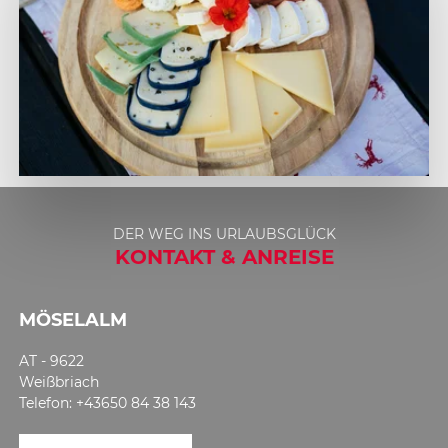
1
2
DER WEG INS URLAUBSGLÜCK
3
KONTAKT & ANREISE
4
MÖSELALM
AT - 9622
Weißbriach
Telefon: +43650 84 38 143