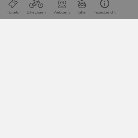
Tickets
Biketouren
Webcams
Lifte
Tagesbericht
Lage & Anreise
Die Urlaubsdestination Nassfeld-Pressegger See liegt in
Kärnten / Österreich direkt an der Grenze zu Italien.