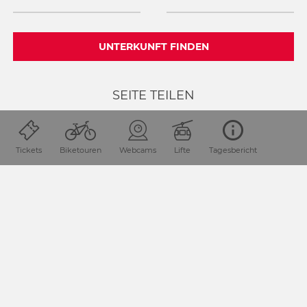
UNTERKUNFT FINDEN
SEITE TEILEN
Tickets
Biketouren
Webcams
Lifte
Tagesbericht
Lage & Anreise
Die Urlaubsdestination Nassfeld-Pressegger See liegt in
Kärnten / Österreich direkt an der Grenze zu Italien.