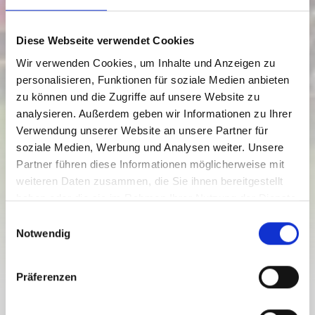
Diese Webseite verwendet Cookies
Wir verwenden Cookies, um Inhalte und Anzeigen zu
personalisieren, Funktionen für soziale Medien anbieten
zu können und die Zugriffe auf unsere Website zu
analysieren. Außerdem geben wir Informationen zu Ihrer
Hermagor
Verwendung unserer Website an unsere Partner für
01.07. - 31.08.2026
soziale Medien, Werbung und Analysen weiter. Unsere
Montags bis sonntags
Partner führen diese Informationen möglicherweise mit
10:30
-
16:30
weiteren Daten zusammen, die Sie ihnen bereitgestellt
haben oder die sie im Rahmen Ihrer Nutzung der Dienste
ESSEN & TRINKEN
WINKELALM
gesammelt haben.
E
Notwendig
i
geschlossen
n
w
Präferenzen
i
l