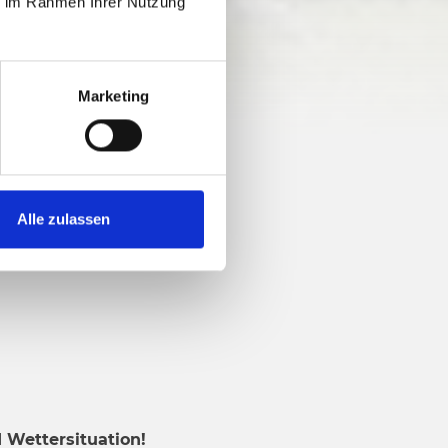
ie im Rahmen Ihrer Nutzung
844 hm
Marketing
Alle zulassen
 Wettersituation!