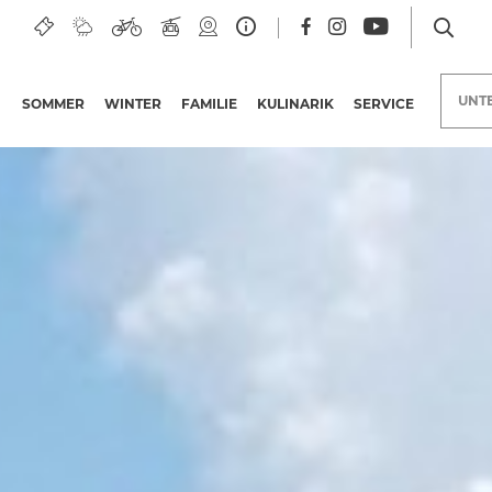
– Klammwiese – Maria Luggau
UNT
SOMMER
WINTER
FAMILIE
KULINARIK
SERVICE