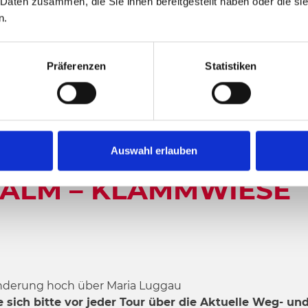
 Daten zusammen, die Sie ihnen bereitgestellt haben oder die s
n.
1990 hm
834 hm
Höchster Punkt
Präferenzen
Statistiken
RIA LUGGAU –
Auswahl erlauben
ALM – KLAMMWIESE
erung hoch über Maria Luggau
 sich bitte vor jeder Tour über die Aktuelle Weg- und