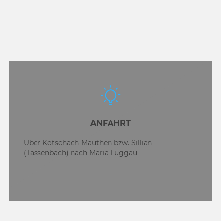
ANFAHRT
Über Kötschach-Mauthen bzw. Sillian
(Tassenbach) nach Maria Luggau