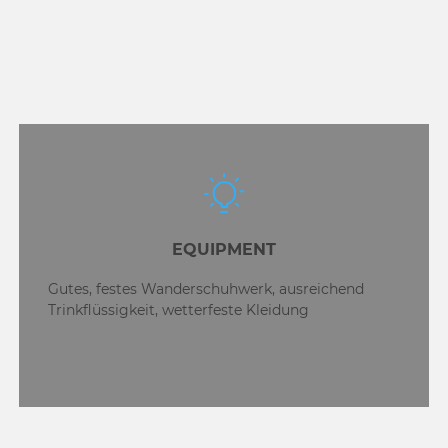
EQUIPMENT
Gutes, festes Wanderschuhwerk, ausreichend
Trinkflüssigkeit, wetterfeste Kleidung