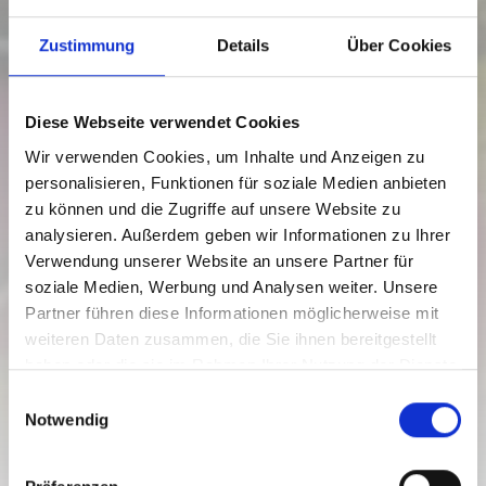
Zustimmung
Details
Über Cookies
Diese Webseite verwendet Cookies
Wir verwenden Cookies, um Inhalte und Anzeigen zu
personalisieren, Funktionen für soziale Medien anbieten
zu können und die Zugriffe auf unsere Website zu
analysieren. Außerdem geben wir Informationen zu Ihrer
Verwendung unserer Website an unsere Partner für
E EASY WAY
soziale Medien, Werbung und Analysen weiter. Unsere
Partner führen diese Informationen möglicherweise mit
Mountainbike
weiteren Daten zusammen, die Sie ihnen bereitgestellt
Schwierigkeitsgrad:
mittel
haben oder die sie im Rahmen Ihrer Nutzung der Dienste
gesammelt haben.
E
3.6 km
0.3 h
1517 hm
1900 hm
Notwendig
Strecke
Dauer
Tiefster Punkt
Höchster Punkt
i
0 hm
384 hm
n
w