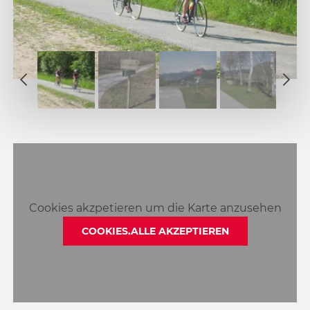
1
2
1
3
2
4
3
5
4
6
5
7
6
8
7
Cookies akzpetieren um die Karte anzusehen
9
8
10
COOKIES.ALLE AKZEPTIEREN
9
11
10
11