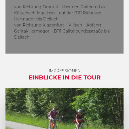
von Richtung Drautal - über den Gailberg bis
Kötschach-Mauthen – auf der B111 Richtung
Hermagor bis Dellach
von Richtung Klagenfurt – Villach – Abfahrt
Gailtal/Hermagor – B111 Gailtalbundesstraße bis
Dellach
IMPRESSIONEN
EINBLICKE IN DIE TOUR