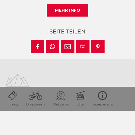
MEHR INFO
SEITE TEILEN
Tickets
Biketouren
Webcams
Lifte
Tagesbericht
Lage & Anreise
Die Urlaubsdestination Nassfeld-Pressegger See liegt in
Kärnten / Österreich direkt an der Grenze zu Italien.