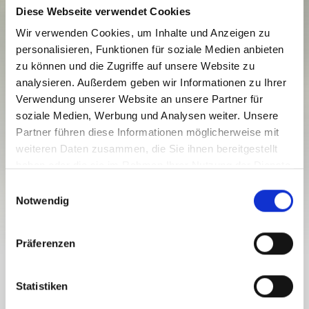
Diese Webseite verwendet Cookies
Wir verwenden Cookies, um Inhalte und Anzeigen zu
personalisieren, Funktionen für soziale Medien anbieten
zu können und die Zugriffe auf unsere Website zu
analysieren. Außerdem geben wir Informationen zu Ihrer
Verwendung unserer Website an unsere Partner für
WANDERUNG GARTNERKOFEL
soziale Medien, Werbung und Analysen weiter. Unsere
UMRUNDUNG - UM DAS FELSIGE
Partner führen diese Informationen möglicherweise mit
MONUMENT - RW N70
weiteren Daten zusammen, die Sie ihnen bereitgestellt
Schwierigkeitsgrad:
mittel
haben oder die sie im Rahmen Ihrer Nutzung der Dienste
gesammelt haben.
E
12.6 km
4.5 h
1243 hm
1960 hm
Notwendig
Strecke
Dauer
Tiefster Punkt
Höchster Punkt
i
n
763 hm
763 hm
w
Präferenzen
i
l
GARTNERKOFEL UMRUNDUNG - UM
l
Statistiken
DAS FELSIGE MONUMENT - RW N70
i