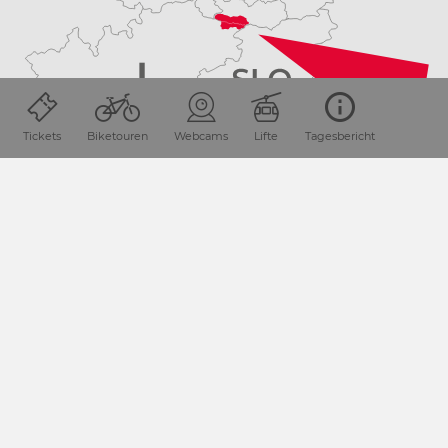
Tickets
Biketouren
Webcams
Lifte
Tagesbericht
ANREISE PLANEN
Start
Touren
Gartnerkofel Umrundung - um das
NEWSLETTER-ANMELDUNG
Melde dich für unseren Newsletter an und bleibe laufend
über aktuelle Angebote und Events informiert.