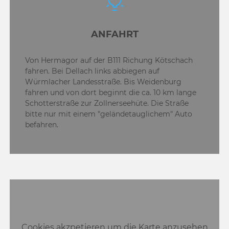
ANFAHRT
Von Hermagor auf der B111 Richung Kötschach
fahren. Bei Dellach links abbiegen auf
Würmlacher Landesstraße. Bis Weidenburg
fahren und von dort beginnt die ca. 10 km lange
Schotterstraße zur Zollnerseehüte. Die Straße
bitte nur mit einem "geländetauglichem" Auto
befahren.
Cookies akzpetieren um die Karte anzusehen