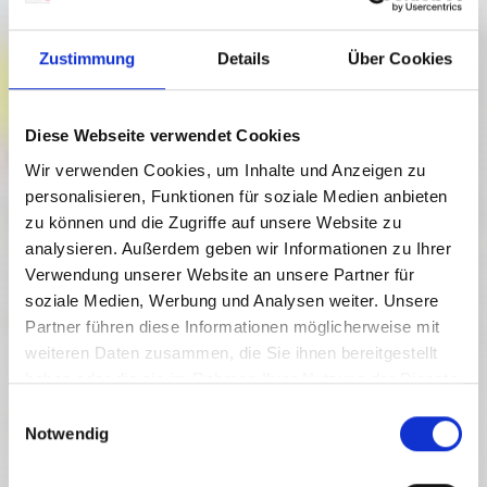
Zustimmung
Details
Über Cookies
Diese Webseite verwendet Cookies
Wir verwenden Cookies, um Inhalte und Anzeigen zu
personalisieren, Funktionen für soziale Medien anbieten
zu können und die Zugriffe auf unsere Website zu
HOHER TRIEB (2.199 M) ÜBER
analysieren. Außerdem geben wir Informationen zu Ihrer
KLEINEN TRIEB (2.096 M) - WEG
Verwendung unserer Website an unsere Partner für
DER JUGEND
soziale Medien, Werbung und Analysen weiter. Unsere
Klettersteig
Partner führen diese Informationen möglicherweise mit
weiteren Daten zusammen, die Sie ihnen bereitgestellt
Schwierigkeitsgrad:
mittel
haben oder die sie im Rahmen Ihrer Nutzung der Dienste
4.5 km
2.5 h
1725 hm
2186 hm
gesammelt haben.
E
Strecke
Dauer
Tiefster Punkt
Höchster Punkt
Notwendig
i
550 hm
550 hm
n