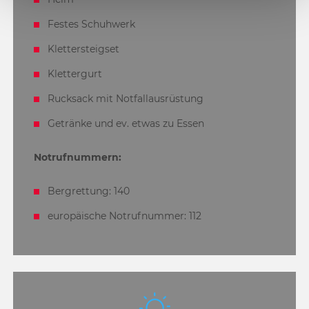
Festes Schuhwerk
Klettersteigset
Klettergurt
Rucksack mit Notfallausrüstung
Getränke und ev. etwas zu Essen
Notrufnummern:
Bergrettung: 140
europäische Notrufnummer: 112