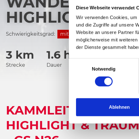
WANDERUNG KA
Diese Webseite verwendet 
HIGHLIGHT & T
Wir verwenden Cookies, um I
und die Zugriffe auf unsere 
Website an unsere Partner fü
Schwierigkeitsgrad:
mittel
möglicherweise mit weiteren
der Dienste gesammelt habe
3 km
1.6 h
1850 hm
E
Strecke
Dauer
Tiefster Punkt
Notwendig
i
n
w
i
l
KAMMLEITEN - GEO
l
Ablehnen
i
HIGHLIGHT & TRAU
g
u
n