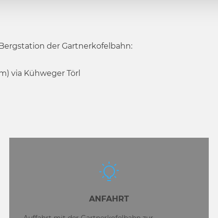
ergstation der Gartnerkofelbahn:
 m) via Kühweger Törl
ANFAHRT
Auffahrt mit der Gartnerkofelbahn zur