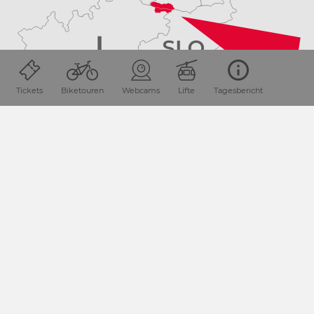
Tickets
Biketouren
Webcams
Lifte
Tagesbericht
ANREISE PLANEN
Start
Touren
Six Summits - Sechs Gipfeltour - G
NEWSLETTER-ANMELDUNG
Melde dich für unseren Newsletter an und bleibe laufend
über aktuelle Angebote und Events informiert.