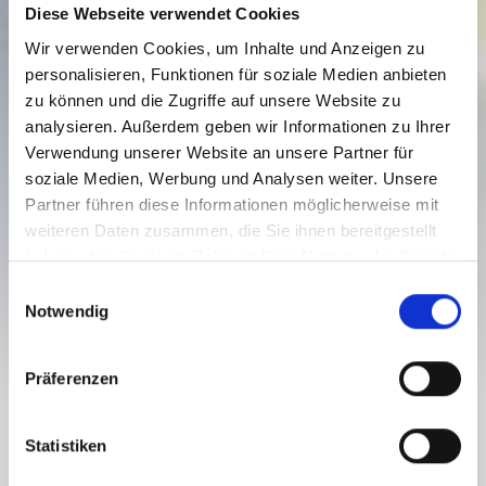
Diese Webseite verwendet Cookies
Wir verwenden Cookies, um Inhalte und Anzeigen zu
personalisieren, Funktionen für soziale Medien anbieten
zu können und die Zugriffe auf unsere Website zu
analysieren. Außerdem geben wir Informationen zu Ihrer
Verwendung unserer Website an unsere Partner für
soziale Medien, Werbung und Analysen weiter. Unsere
WANDERUNG SIX SUMMITS -
Partner führen diese Informationen möglicherweise mit
SECHS GIPFELTOUR - GS N32
weiteren Daten zusammen, die Sie ihnen bereitgestellt
Schwierigkeitsgrad:
mittel
haben oder die sie im Rahmen Ihrer Nutzung der Dienste
gesammelt haben.
E
14.1 km
6.8 h
1625 hm
2191 hm
Notwendig
Strecke
Dauer
Tiefster Punkt
Höchster Punkt
i
n
1340 hm
1340 hm
w
Präferenzen
i
l
SIX SUMMITS - SECHS GIPFELTOUR -
l
Statistiken
GS N32
i