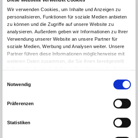
Wir verwenden Cookies, um Inhalte und Anzeigen zu
personalisieren, Funktionen für soziale Medien anbieten
zu können und die Zugriffe auf unsere Website zu
analysieren. Außerdem geben wir Informationen zu Ihrer
Verwendung unserer Website an unsere Partner für
BERGTOUR TSCHEKELNOCK (1.892
soziale Medien, Werbung und Analysen weiter. Unsere
M) VON DER WINDISCHEN HÖHE
Partner führen diese Informationen möglicherweise mit
weiteren Daten zusammen, die Sie ihnen bereitgestellt
Schwierigkeitsgrad:
mittel
haben oder die sie im Rahmen Ihrer Nutzung der Dienste
7.9 km
4.5 h
1100 hm
1892 hm
gesammelt haben.
E
Strecke
Dauer
Tiefster Punkt
Höchster Punkt
Notwendig
i
800 hm
800 hm
n
w
Präferenzen
i
l
TSCHEKELNOCK (1.892 M) VON DER
l
Statistiken
WINDISCHEN HÖHE
i
g