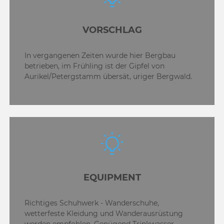
VORSCHLAG
In vergangenen Zeiten wurde hier Bergbau
betrieben, im Frühling ist der Gipfel von
Aurikel/Petergstamm übersät, uriger Bergwald.
EQUIPMENT
Richtiges Schuhwerk - Wanderschuhe,
wetterfeste Kleidung und Wanderausrüstung