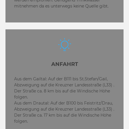
werden empfohlen. Genügend Trinkwasser
mitnehmen da es unterwegs keine Quelle gibt.
ANFAHRT
Aus dem Gailtal: Auf der B111 bis St.Stefan/Gail,
Abzweigung auf die Kreuzner Landesstraße (L33) .
Der Straße ca. 8 km bis auf die Windische Höhe
folgen.
Aus dem Drautal: Auf der B100 bis Feistritz/Drau,
Abzweigung auf die Kreuzner Landesstraße (L33) .
Der Straße ca. 17 km bis auf die Windische Höhe
folgen.