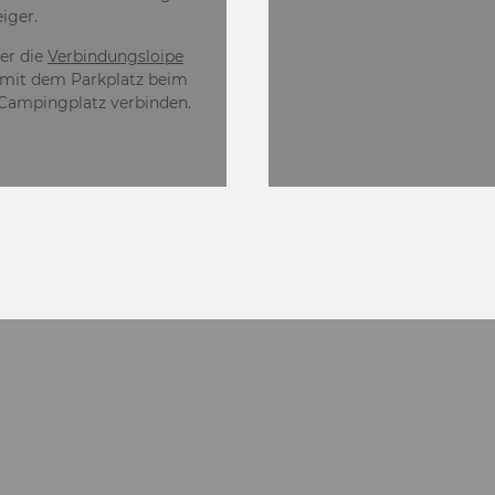
eiger.
ber die
Verbindungsloipe
 mit dem Parkplatz beim
 Campingplatz verbinden.