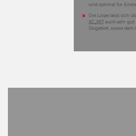
sind optimal für Einst
Die Loipe lässt sich ü
XC_N17
auch sehr gut
Skigebiet, sowie dem