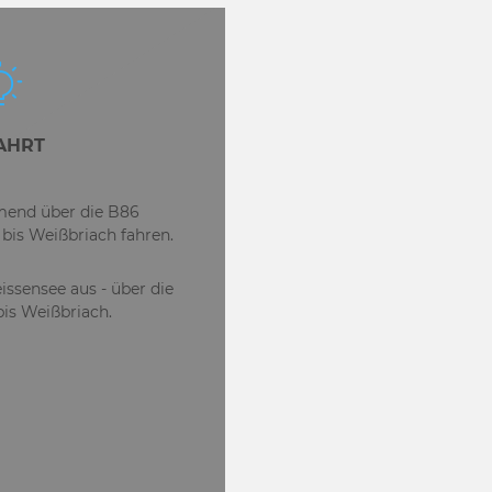
AHRT
end über die B86
 bis Weißbriach fahren.
ssensee aus - über die
is Weißbriach.