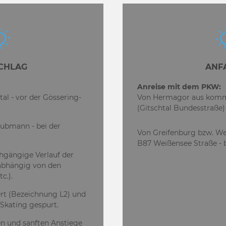
CHLAG
ANF
Anreise mit dem PKW:
tal - vor der Gössering-
Von Hermagor aus komm
(Gitschtal Bundesstraße)
ubmann - bei der
Von Greifenburg bzw. Wei
B87 Weißensee Straße - b
chgängige Verlauf der
(abhängig von den
tc.).
ert (Bezeichnung L2) und
 Skating gespurt.
en und sanften Anstiege