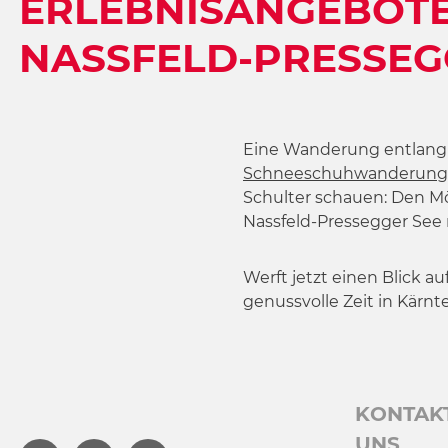
ERLEBNISANGEBOTE
w
a
NASSFELD-PRESSEG
h
l
Eine Wanderung entlang
Schneeschuhwanderung
Schulter schauen: Den M
Nassfeld-Pressegger See
Werft jetzt einen Blick a
genussvolle Zeit in Kärnt
KONTAK
UNS