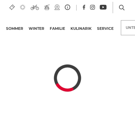
ee
UNT
SOMMER
WINTER
FAMILIE
KULINARIK
SERVICE
Unterkünfte am Nassfeld
Urlaubsangebote
Nassfeld Merchandise
Erlebnisangebote
Bonuskarten
Kärntner
Qualitätsinitiative