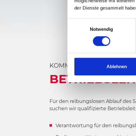
möglicherweise mit weiteren
der Dienste gesammelt habe
E
Notwendig
i
n
w
i
l
KOMM IN UNSER TEAM
l
Ablehnen
i
BETRIEBSLEI
g
u
n
Für den reibungslosen Ablauf des 
g
suchen wir qualifizierte Betriebsle
s
a
u
Verantwortung für den reibungsl
s