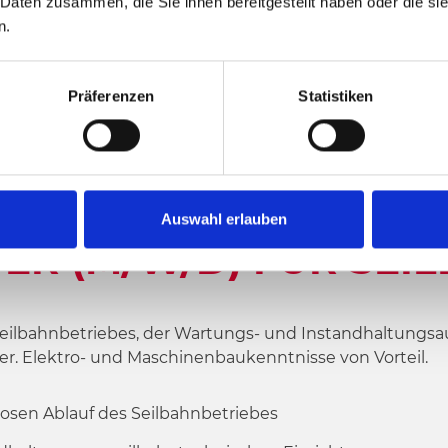
 Daten zusammen, die Sie ihnen bereitgestellt haben oder die s
n.
Präferenzen
Statistiken
Auswahl erlauben
TER (M/W/D) FÜR SEI
Seilbahnbetriebes, der Wartungs- und Instandhaltungs
iter. Elektro- und Maschinenbaukenntnisse von Vorteil.
osen Ablauf des Seilbahnbetriebes