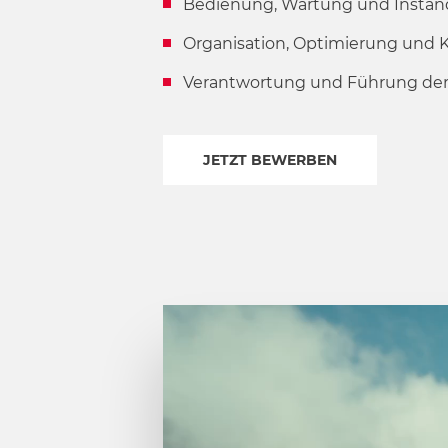
Bedienung, Wartung und Instan
w
a
Organisation, Optimierung und Ko
h
l
Verantwortung und Führung der 
JETZT BEWERBEN