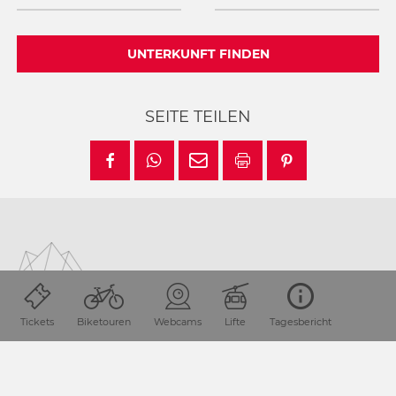
UNTERKUNFT FINDEN
SEITE TEILEN
Tickets
Biketouren
Webcams
Lifte
Tagesbericht
Lage & Anreise
Die Urlaubsdestination Nassfeld-Pressegger See liegt in
Kärnten / Österreich direkt an der Grenze zu Italien.