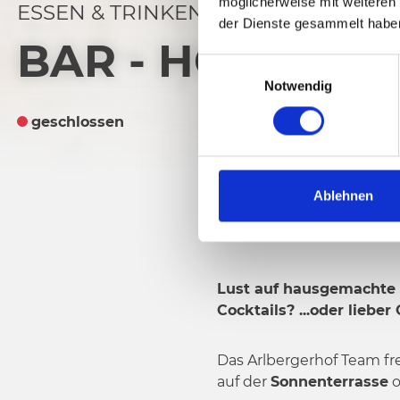
möglicherweise mit weiteren
ESSEN & TRINKEN
der Dienste gesammelt habe
BAR - HOTEL A
E
Notwendig
i
n
geschlossen
w
i
l
l
Ablehnen
i
g
u
n
Lust auf hausgemachte 
g
Cocktails? ...oder liebe
s
a
Das Arlbergerhof Team fr
u
auf der
Sonnenterrasse
o
s