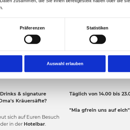
 Daten zusammen, die Sie ihnen bereitgestellt haben oder die s
n.
RLBERGERHOF
Präferenzen
Statistiken
Auswahl erlauben
Drinks & signature
Täglich von 14.00 bis 23.
r Oma's Kräuersäfte?
"Mia gfrein uns auf eich"
eut sich auf Euren Besuch
der in der
Hotelbar
.