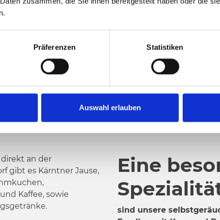
 Daten zusammen, die Sie ihnen bereitgestellt haben oder die s
n.
EECAFE
Präferenzen
Statistiken
Auswahl erlauben
Eine beso
direkt an der
 gibt es Kärntner Jause,
Spezialität
ammkuchen,
nd Kaffee, sowie
ngsgetränke.
sind unsere selbstgeräu