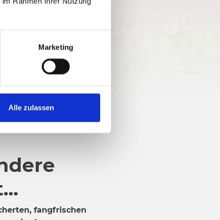
ie im Rahmen Ihrer Nutzung
Marketing
Alle zulassen
ndere
...
cherten, fangfrischen