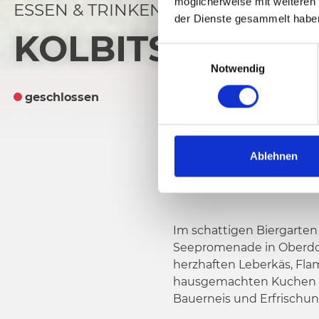
möglicherweise mit weiteren
ESSEN & TRINKEN
der Dienste gesammelt habe
KOLBITSCH´S S
E
Notwendig
i
n
geschlossen
w
i
l
l
Ablehnen
i
g
u
n
Im schattigen Biergarten 
g
Seepromenade in Oberdorf
s
herzhaften Leberkäs, Fl
a
hausgemachten Kuchen u
u
Bauerneis und Erfrischu
s