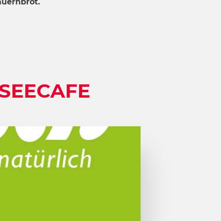
auernbrot.
 SEECAFE