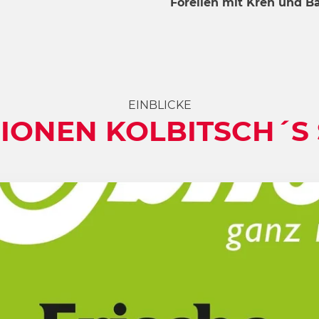
Forellen mit Kren und B
EINBLICKE
IONEN KOLBITSCH´S