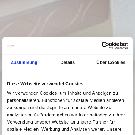
Zustimmung
Details
Über Cookies
Diese Webseite verwendet Cookies
Kötschach-Mauthen
Wir verwenden Cookies, um Inhalte und Anzeigen zu
03.10.2022 - 21.06.2030
personalisieren, Funktionen für soziale Medien anbieten
Montags, dienstags, donnerstags & freitags
zu können und die Zugriffe auf unsere Website zu
07:00
-
19:00
analysieren. Außerdem geben wir Informationen zu Ihrer
Mittwochs
Verwendung unserer Website an unsere Partner für
07:00
-
14:00
soziale Medien, Werbung und Analysen weiter. Unsere