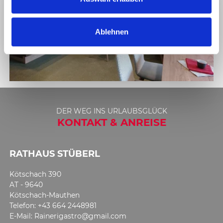
w
a
Ablehnen
h
l
1
2
DER WEG INS URLAUBSGLÜCK
3
KONTAKT & ANREISE
RATHAUS STÜBERL
Kötschach 390
AT - 9640
Kötschach-Mauthen
Telefon: +43 664 2448981
E-Mail: Rainerigastro@gmail.com