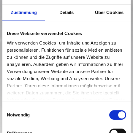
Zustimmung
Details
Über Cookies
Diese Webseite verwendet Cookies
Wir verwenden Cookies, um Inhalte und Anzeigen zu
personalisieren, Funktionen für soziale Medien anbieten
zu können und die Zugriffe auf unsere Website zu
analysieren. Außerdem geben wir Informationen zu Ihrer
Hermagor
Verwendung unserer Website an unsere Partner für
22.12.2026 - 01.03.2027
soziale Medien, Werbung und Analysen weiter. Unsere
Montags bis sonntags
Partner führen diese Informationen möglicherweise mit
09:00
-
22:30
weiteren Daten zusammen, die Sie ihnen bereitgestellt
SPORT & FREIZEIT
haben oder die sie im Rahmen Ihrer Nutzung der Dienste
RODELBAHN TRÖPOLACH
gesammelt haben.
E
Notwendig
i
geschlossen
n
w