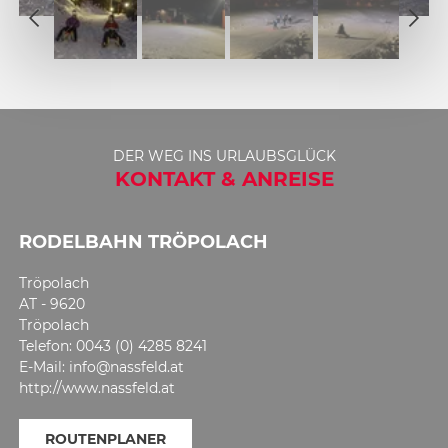
2
1
3
2
4
3
5
4
6
5
7
DER WEG INS URLAUBSGLÜCK
6
KONTAKT & ANREISE
8
7
8
RODELBAHN TRÖPOLACH
Tröpolach
AT - 9620
Tröpolach
Telefon: 0043 (0) 4285 8241
E-Mail: info@nassfeld.at
http://www.nassfeld.at
ROUTENPLANER