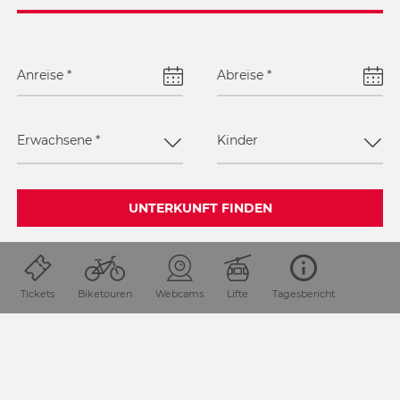
Anreise
*
Abreise
*
Erwachsene
*
Kinder
UNTERKUNFT FINDEN
SEITE TEILEN
Tickets
Biketouren
Webcams
Lifte
Tagesbericht