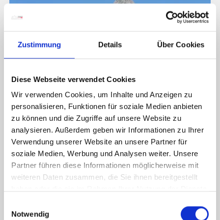
Zustimmung
Details
Über Cookies
Diese Webseite verwendet Cookies
Wir verwenden Cookies, um Inhalte und Anzeigen zu
personalisieren, Funktionen für soziale Medien anbieten
zu können und die Zugriffe auf unsere Website zu
analysieren. Außerdem geben wir Informationen zu Ihrer
Verwendung unserer Website an unsere Partner für
BERGTOUR
soziale Medien, Werbung und Analysen weiter. Unsere
MALURCH (1899 M)
Partner führen diese Informationen möglicherweise mit
weiteren Daten zusammen, die Sie ihnen bereitgestellt
Strecke: 10.1 km
814 hm
haben oder die sie im Rahmen Ihrer Nutzung der Dienste
Dauer: 5 h
814 hm
gesammelt haben.
E
Der Malurch (Monte Malvueric Alto) ist ein
Notwendig
i