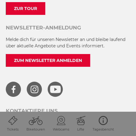
ZUR TOUR
NEWSLETTER-ANMELDUNG
Melde dich für unseren Newsletter an und bleibe laufend
über aktuelle Angebote und Events informiert.
ZUM NEWSLETTER ANMELDEN
KONTAKTIERE UNS
+43 4285 82 41
Tickets
Biketouren
Webcams
Lifte
Tagesbericht
info@nassfeld.at