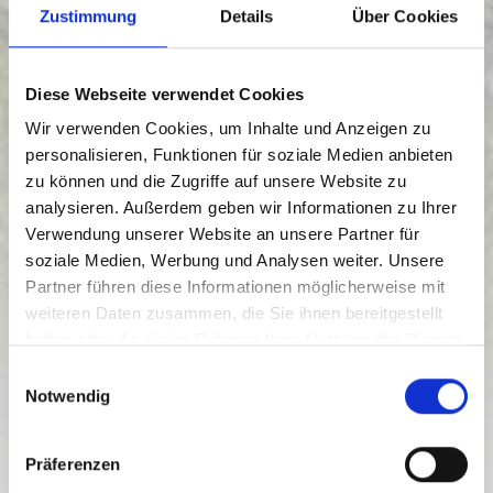
Zustimmung
Details
Über Cookies
Diese Webseite verwendet Cookies
Wir verwenden Cookies, um Inhalte und Anzeigen zu
personalisieren, Funktionen für soziale Medien anbieten
zu können und die Zugriffe auf unsere Website zu
analysieren. Außerdem geben wir Informationen zu Ihrer
Verwendung unserer Website an unsere Partner für
BRÜCKENRUNDE DELLACH
soziale Medien, Werbung und Analysen weiter. Unsere
Radfahren
Partner führen diese Informationen möglicherweise mit
weiteren Daten zusammen, die Sie ihnen bereitgestellt
Schwierigkeitsgrad:
mittel
haben oder die sie im Rahmen Ihrer Nutzung der Dienste
12.4 km
1 h
641 hm
667 hm
gesammelt haben.
E
Strecke
Dauer
Tiefster Punkt
Höchster Punkt
Notwendig
i
25 hm
12 hm
n
w
Präferenzen
i