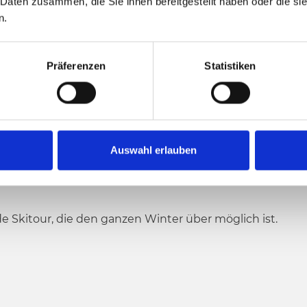
 Daten zusammen, die Sie ihnen bereitgestellt haben oder die s
n.
m
1991 hm
850 hm
Höchster Punkt
Präferenzen
Statistiken
GGAU - SAMALM
Auswahl erlauben
e Skitour, die den ganzen Winter über möglich ist.