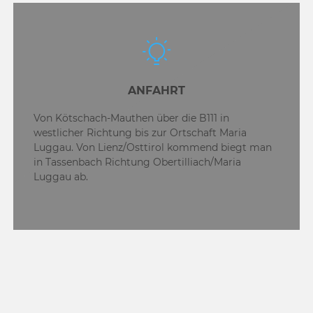
ANFAHRT
Von Kötschach-Mauthen über die B111 in
westlicher Richtung bis zur Ortschaft Maria
Luggau. Von Lienz/Osttirol kommend biegt man
in Tassenbach Richtung Obertilliach/Maria
Luggau ab.