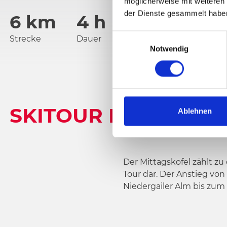
möglicherweise mit weiteren
der Dienste gesammelt habe
6 km
4 h
1103 hm
E
Strecke
Dauer
Tiefster Punkt
H
Notwendig
i
n
w
i
l
SKITOUR NIEDERGAI
l
Ablehnen
i
g
u
n
Der Mittagskofel zählt z
g
Tour dar. Der Anstieg vo
s
Niedergailer Alm bis zum 
a
u
s