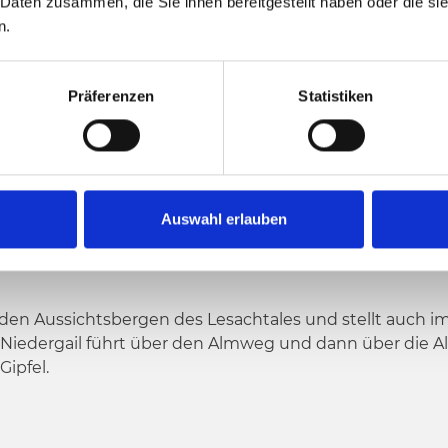
 Daten zusammen, die Sie ihnen bereitgestellt haben oder die s
n.
2221 hm
1180 hm
6
öchster Punkt
Präferenzen
Statistiken
L - MITTAGSKOFEL
Auswahl erlauben
u den Aussichtsbergen des Lesachtales und stellt auch 
n Niedergail führt über den Almweg und dann über die 
Gipfel.