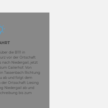
AHRT
ber die B111 in
urz vor der Ortschaft
 nach Niedergail, jetzt
zum Gailerhof. Von
 in Tassenbach Richtung
au ab und folgt dem
 der Ortsschaft Liesing
ng Niedergail ab und
schreibung bis zum