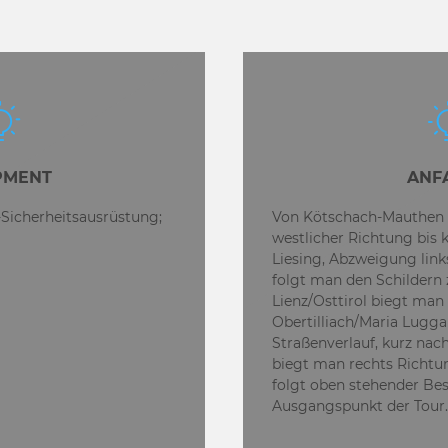
PMENT
ANF
-Sicherheitsausrüstung;
Von Kötschach-Mauthen ü
westlicher Richtung bis k
Liesing, Abzweigung links
folgt man den Schildern 
Lienz/Osttirol biegt man
Obertilliach/Maria Lugg
Straßenverlauf, kurz nach
biegt man rechts Richtu
folgt oben stehender Be
Ausgangspunkt der Tour.