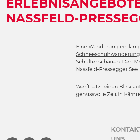
ERLEBNISANGEBOTE
w
a
NASSFELD-PRESSEG
h
l
Eine Wanderung entlang
Schneeschuhwanderung
Schulter schauen: Den M
Nassfeld-Pressegger See
Werft jetzt einen Blick a
genussvolle Zeit in Kärnt
KONTAK
UNS