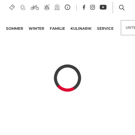
ee
UNT
SOMMER
WINTER
FAMILIE
KULINARIK
SERVICE
Unterkünfte am Nassfeld
Urlaubsangebote
Nassfeld Merchandise
Erlebnisangebote
Bonuskarten
Kärntner
Qualitätsinitiative